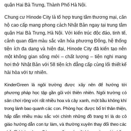
quận Hai Bà Trưng, Thành Phố Hà Nội.
Chung cư Hinode City là tổ hợp trung tâm thương mại, căn
hộ cao cấp mang phong cách Nhật Bản ngay tại trung tâm
quận Hai Bà Trưng, Hà Nội. Với kiến trúc độc đáo, tinh tế,
cảnh quan đậm màu sắc văn hóa phương Đông, hệ thống
tiện ích đa dạng và hiện đại, Hinode City đã kiến tạo nên
một không gian sống mới – chất lượng – tiện nghi mang
hơi thở Nhật Bản với 58 tiện ích đẳng cấp cùng lối thiết kế
hài hòa với tự nhiên.
KinderGreen là ngôi trường được xây nên để hướng tới
phương pháp học tập gần gũi với thiên nhiên. Ngôi trường có
sân chơi rộng với rất nhiều hoa và cây xanh, một bầu không khí
trong lành bao quanh các con. Phòng học được bố trí thân thiện,
hấp dẫn nhiều màu sắc với chính những đồ trang trí là do cô
giáo hướng dẫn con tự làm, và thường xuyên thay đổi theo các