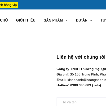
ch hàng vip
CHỦ
GIỚI THIỆU
SẢN PHẨM
DỰ ÁN
TƯ 
Liên hệ với chúng tôi
Công ty TNHH Thương mại Qu
Địa chỉ:
Số 166 Trung Kính, Ph
Email:
kinhdoanh@hoangnhan.n
Hotline: 0988.390.689 (zalo)