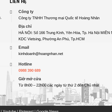
LIÊN HỆ
n
Công ty
,
Công ty TNHH Thương mại Quốc tế Hoàng Nhân
Địa chỉ
HÀ NỘI: Số 166 Trung Kính, Yên Hòa, Tp. Hà Nội MIỀN
KDC Vietsing, Phường An Phú, Tp.HCM
Email
kinhdoanh@hoangnhan.net
Hotline
0988 390 689
Giờ mở cửa
Từ 8h00 – 22h00 các ngày từ thứ 2 đến Chủ nhật
r
|
Youtube
|
Pinterest
|
Google News