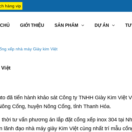
ch hàng vip
CHỦ
GIỚI THIỆU
SẢN PHẨM
DỰ ÁN
TƯ 
cổng xếp nhà máy Giày kim Việt
 Việt
o đã tiến hành khảo sát Công ty TNHH Giày Kim Việt V
n Nông Cống, huyện Nông Cống, tỉnh Thanh Hóa.
g thời tư vấn phương án lắp đặt cổng xếp inox 304 tại 
an lãnh đạo nhà máy giày Kim Việt cùng nhất trí mẫu cổn