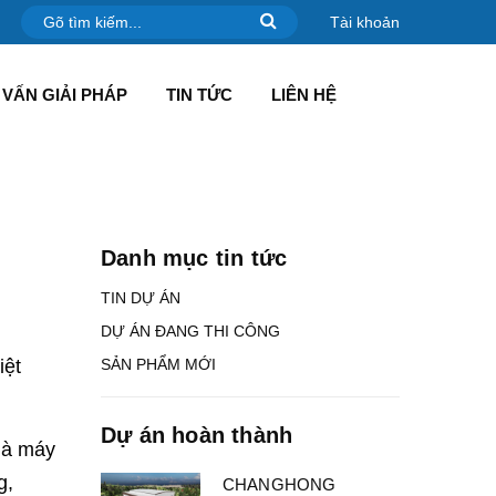
Tài khoản
VẤN GIẢI PHÁP
TIN TỨC
LIÊN HỆ
Danh mục tin tức
TIN DỰ ÁN
DỰ ÁN ĐANG THI CÔNG
iệt
SẢN PHẨM MỚI
Dự án hoàn thành
Nhà máy
g,
CHANGHONG