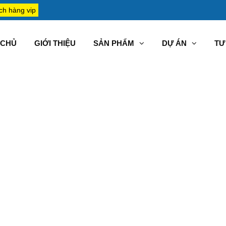
ch hàng vip
CHỦ
GIỚI THIỆU
SẢN PHẨM
DỰ ÁN
TƯ 