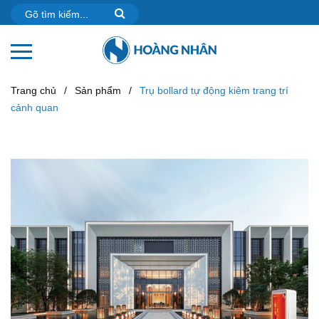
Trang chủ
/
Sản phẩm
/
Trụ bollard tự động kiêm trang trí
cảnh quan