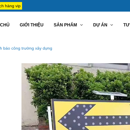
ch hàng vip
CHỦ
GIỚI THIỆU
SẢN PHẨM
DỰ ÁN
TƯ 
h báo công trường xây dựng