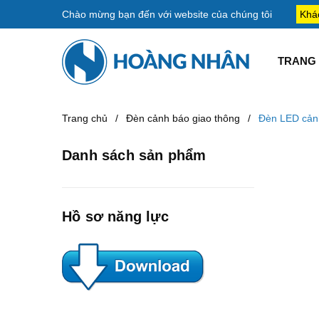
Chào mừng bạn đến với
website của chúng tôi
Khá
TRANG 
Trang chủ
/
Đèn cảnh báo giao thông
/
Đèn LED cản
Danh sách sản phẩm
Hồ sơ năng lực