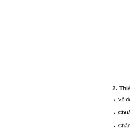
2. Thi
Vỏ đ
Chuẩ
Chân