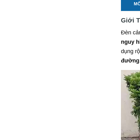
MÔ
Giới 
Đèn cản
nguy h
dụng rộ
đường