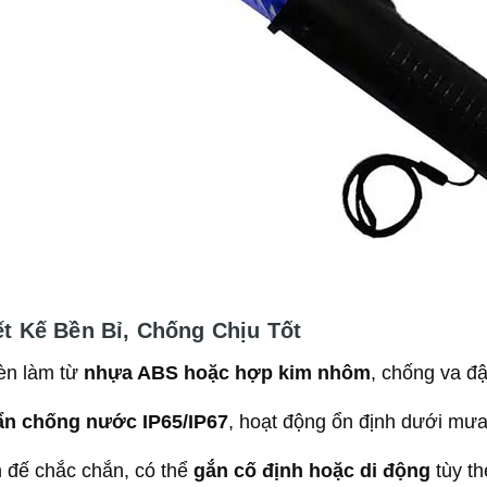
ết Kế Bền Bỉ, Chống Chịu Tốt
èn làm từ
nhựa ABS hoặc hợp kim nhôm
, chống va đậ
n chống nước IP65/IP67
, hoạt động ổn định dưới mư
 đế chắc chắn, có thể
gắn cố định hoặc di động
tùy th