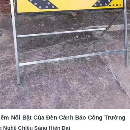
iểm Nổi Bật Của Đèn Cảnh Báo Công Trường
g Nghệ Chiếu Sáng Hiện Đại